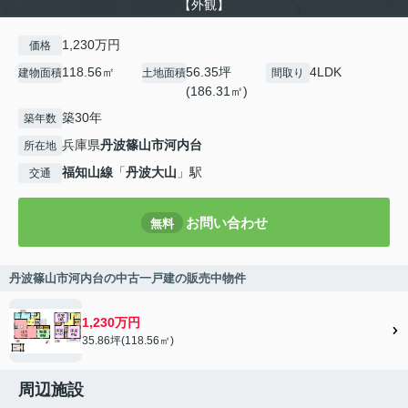
【外観】
1,230万円
価格
118.56㎡
56.35坪
4LDK
建物面積
土地面積
間取り
(186.31㎡)
築30年
築年数
兵庫県
丹波篠山市
河内台
所在地
福知山線
「
丹波大山
」駅
交通
お問い合わせ
無料
丹波篠山市河内台の中古一戸建の販売中物件
1,230万円
35.86坪(118.56㎡)
周辺施設