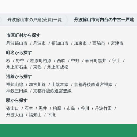
丹波篠山市の戸建(売買)一覧
丹波篠山市河内台の中古一戸建
市区町村から探す
丹波篠山市
丹波市
福知山市
加東市
西脇市
宮津市
町名から探す
杉
野中
柏原町柏原
西吹
中野
春日町黒井
宇土
氷上町石生
東吹
氷上町成松
沿線から探す
福知山線
加古川線
山陰本線
京都丹後鉄道宮福線
神鉄三田線
京都丹後鉄道宮豊線
駅から探す
篠山口
石生
黒井
柏原
市島
谷川
丹波竹田
丹波大山
福知山
下滝