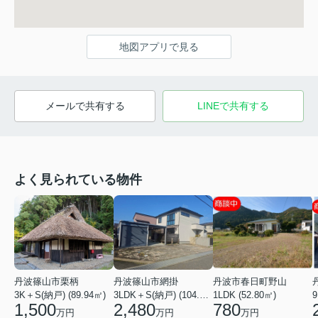
地図アプリで見る
メールで共有する
LINEで共有する
よく見られている物件
丹波篠山市栗柄
丹波篠山市網掛
丹波市春日町野山
3K＋S(納戸) (89.94㎡)
3LDK＋S(納戸) (104.34㎡)
1LDK (52.80㎡)
9
1,500
2,480
780
万円
万円
万円