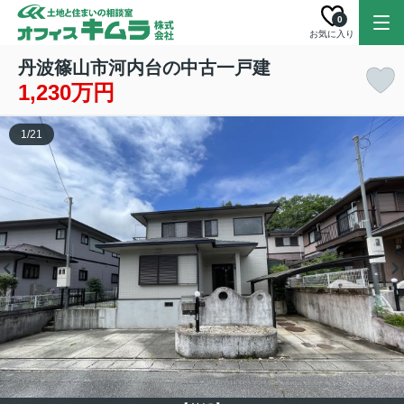
0
お気に入り
丹波篠山市河内台の中古一戸建
1,230万円
1
/
21