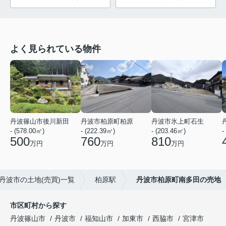
よく見られている物件
丹波篠山市後川新田
丹波市柏原町柏原
丹波市氷上町石生
- (578.00㎡)
- (222.39㎡)
- (203.46㎡)
-
500
760
810
万円
万円
万円
丹波市の土地(売買)一覧
柏原駅
丹波市柏原町南多田の売地
市区町村から探す
丹波篠山市
丹波市
福知山市
加東市
西脇市
宮津市