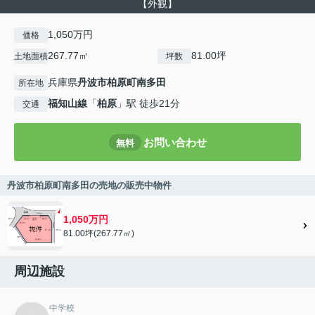
【外観】
1,050万円
価格
267.77㎡
81.00坪
土地面積
坪数
兵庫県
丹波市
柏原町南多田
所在地
福知山線
「
柏原
」駅 徒歩21分
交通
お問い合わせ
無料
丹波市柏原町南多田の売地の販売中物件
1,050万円
81.00坪(267.77㎡)
周辺施設
中学校