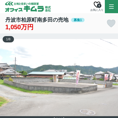
0
お気に入り
丹波市柏原町南多田の売地
募集1
1,050万円
1
/
8