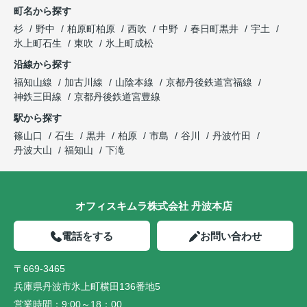
町名から探す
杉
野中
柏原町柏原
西吹
中野
春日町黒井
宇土
氷上町石生
東吹
氷上町成松
沿線から探す
福知山線
加古川線
山陰本線
京都丹後鉄道宮福線
神鉄三田線
京都丹後鉄道宮豊線
駅から探す
篠山口
石生
黒井
柏原
市島
谷川
丹波竹田
丹波大山
福知山
下滝
オフィスキムラ株式会社 丹波本店
電話をする
お問い合わせ
〒669-3465
兵庫県丹波市氷上町横田136番地5
営業時間：
9:00～18：00