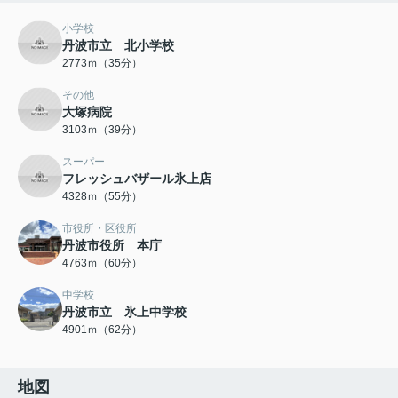
小学校
丹波市立 北小学校
2773ｍ（35分）
その他
大塚病院
3103ｍ（39分）
スーパー
フレッシュバザール氷上店
4328ｍ（55分）
市役所・区役所
丹波市役所 本庁
4763ｍ（60分）
中学校
丹波市立 氷上中学校
4901ｍ（62分）
地図