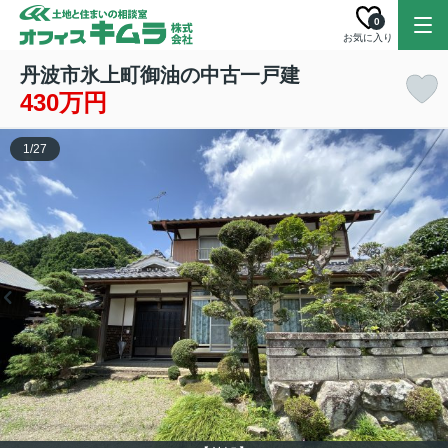
0
お気に入り
丹波市氷上町御油の中古一戸建
430万円
1
/
27