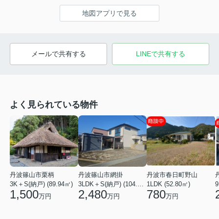
地図アプリで見る
メールで共有する
LINEで共有する
よく見られている物件
丹波篠山市栗柄
丹波篠山市網掛
丹波市春日町野山
3K＋S(納戸) (89.94㎡)
3LDK＋S(納戸) (104.34㎡)
1LDK (52.80㎡)
9
1,500
2,480
780
万円
万円
万円