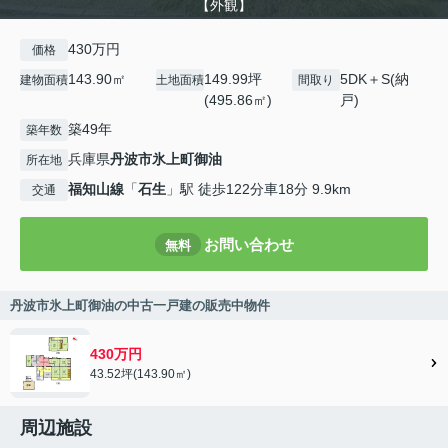
【外観】
430万円
価格
143.90㎡
149.99坪
5DK＋S(納
建物面積
土地面積
間取り
(495.86㎡)
戸)
築49年
築年数
兵庫県
丹波市
氷上町御油
所在地
福知山線
「
石生
」駅 徒歩122分車18分 9.9km
交通
お問い合わせ
無料
丹波市氷上町御油の中古一戸建の販売中物件
430万円
43.52坪(143.90㎡)
周辺施設