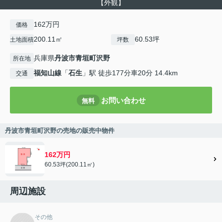
【外観】
162万円
価格
200.11㎡
60.53坪
土地面積
坪数
兵庫県
丹波市
青垣町沢野
所在地
福知山線
「
石生
」駅 徒歩177分車20分 14.4km
交通
お問い合わせ
無料
丹波市青垣町沢野の売地の販売中物件
162万円
60.53坪(200.11㎡)
周辺施設
その他