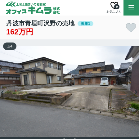
0
お気に入り
丹波市青垣町沢野の売地
募集1
162万円
1
/
4