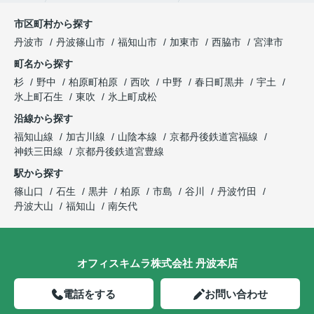
市区町村から探す
丹波市
丹波篠山市
福知山市
加東市
西脇市
宮津市
町名から探す
杉
野中
柏原町柏原
西吹
中野
春日町黒井
宇土
氷上町石生
東吹
氷上町成松
沿線から探す
福知山線
加古川線
山陰本線
京都丹後鉄道宮福線
神鉄三田線
京都丹後鉄道宮豊線
駅から探す
篠山口
石生
黒井
柏原
市島
谷川
丹波竹田
丹波大山
福知山
南矢代
オフィスキムラ株式会社 丹波本店
電話をする
お問い合わせ