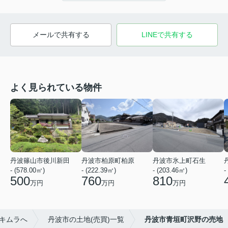
メールで共有する
LINEで共有する
よく見られている物件
丹波篠山市後川新田
丹波市柏原町柏原
丹波市氷上町石生
- (578.00㎡)
- (222.39㎡)
- (203.46㎡)
-
500
760
810
万円
万円
万円
キムラへ
丹波市の土地(売買)一覧
丹波市青垣町沢野の売地