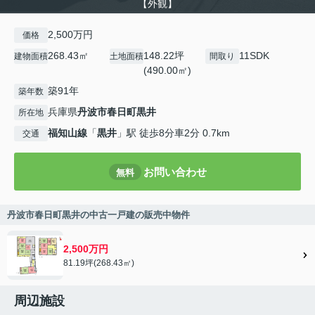
【外観】
2,500万円
価格
268.43㎡
148.22坪
11SDK
建物面積
土地面積
間取り
(490.00㎡)
築91年
築年数
兵庫県
丹波市
春日町黒井
所在地
福知山線
「
黒井
」駅 徒歩8分車2分 0.7km
交通
お問い合わせ
無料
丹波市春日町黒井の中古一戸建の販売中物件
2,500万円
81.19坪(268.43㎡)
周辺施設