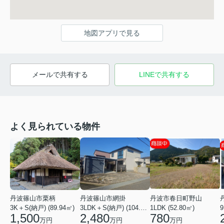
地図アプリで見る
メールで共有する
LINEで共有する
よく見られている物件
丹波篠山市栗柄
丹波篠山市網掛
丹波市春日町野山
3K＋S(納戸) (89.94㎡)
3LDK＋S(納戸) (104.34㎡)
1LDK (52.80㎡)
9
1,500
2,480
780
万円
万円
万円