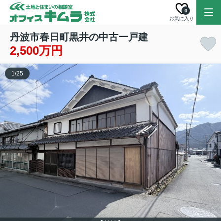
0
お気に入り
丹波市春日町黒井の中古一戸建
2,500万円
1
/
25