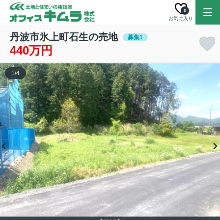
0
お気に入り
丹波市氷上町石生の売地
募集1
440万円
1
/
4