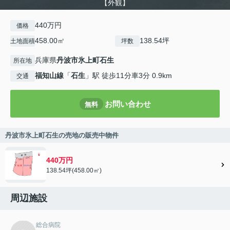
【外観】
440万円
価格
458.00㎡
138.54坪
土地面積
坪数
兵庫県
丹波市
氷上町石生
所在地
福知山線
「
石生
」駅 徒歩11分車3分 0.9km
交通
お問い合わせ
無料
丹波市氷上町石生の売地の販売中物件
440万円
138.54坪(458.00㎡)
周辺施設
総合病院