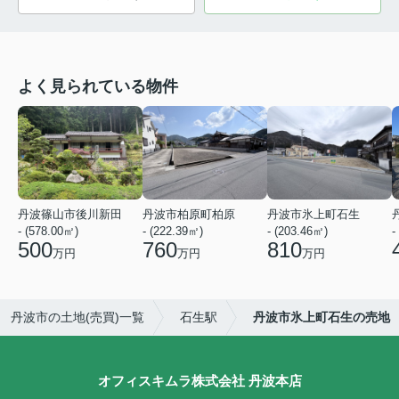
よく見られている物件
丹波篠山市後川新田
丹波市柏原町柏原
丹波市氷上町石生
- (578.00㎡)
- (222.39㎡)
- (203.46㎡)
-
500
760
810
万円
万円
万円
丹波市の土地(売買)一覧
石生駅
丹波市氷上町石生の売地
オフィスキムラ株式会社 丹波本店