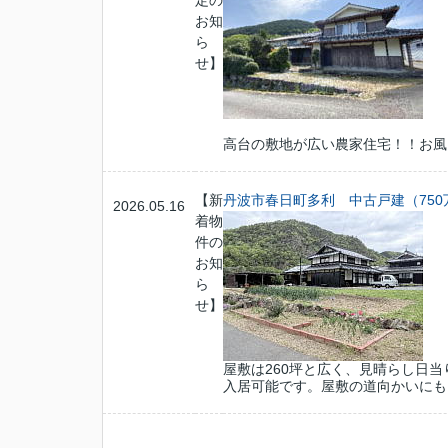
お知
ら
せ】
高台の敷地が広い農家住宅！！お風
【新
丹波市春日町多利
中古戸建（750
2026.05.16
着物
件の
お知
ら
せ】
屋敷は260坪と広く、見晴らし日
入居可能です。屋敷の道向かいにも