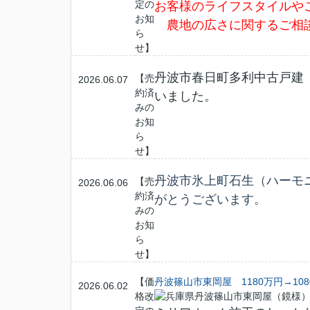
定の
お客様のライフスタイルや
お知
農地の広さに関するご相
ら
せ】
丹波市春日町多利中古戸建
【売
2026.06.07
約済
いました。
みの
お知
ら
せ】
丹波市氷上町石生（ハーモ
【売
2026.06.06
約済
がとうございます。
みの
お知
ら
せ】
【価
丹波篠山市東岡屋 1180万円→10
2026.06.02
格改