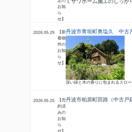
定の
ミサワホーム施工のしっか
お知
ら
せ】
丹波市青垣町奥塩久
中古戸
【新
2026.05.29
着物
件の
お知
ら
せ】
深い緑と木の香りに包まれるスロー
丹波市柏原町田路（中古戸
【売
2026.05.25
約済
みの
お知
ら
せ】