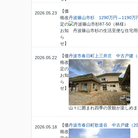
【価
2026.05.23
格改
丹波篠山市杉 1290万円→1190
定の
お知
丹波篠山市杉の生活至便な住宅用
ら
せ】
【価
丹波市春日町上三井庄 中古戸建（4
2026.05.22
格改
定の
お知
ら
せ】
山々に囲まれ四季の景観が楽しめま
【価
丹波市春日町歌道谷 中古戸建（20
2026.05.18
格改
定の