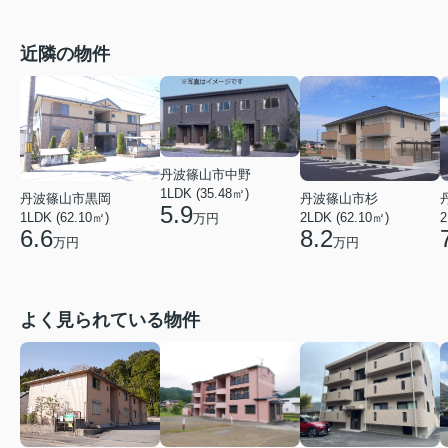
近隣の物件
丹波篠山市中野
1LDK (35.48㎡)
丹波篠山市黒岡
丹波篠山市杉
5.9
1LDK (62.10㎡)
2LDK (62.10㎡)
2
万円
6.6
8.2
万円
万円
よく見られている物件