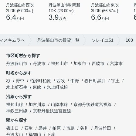
丹波篠山市西吹
丹波篠山市味間新
丹波篠山市東吹
2LDK (57.00㎡)
1DK (23.00㎡)
3LDK (66.57㎡)
1
6.4
3.9
6.6
万円
万円
万円
ィスキムラへ
丹波篠山市の賃貸一覧
ソレイユ51
103
市区町村から探す
丹波篠山市
丹波市
福知山市
加東市
西脇市
宮津市
町名から探す
杉
野中
柏原町柏原
西吹
中野
春日町黒井
宇土
氷上町石生
東吹
氷上町成松
沿線から探す
福知山線
加古川線
山陰本線
京都丹後鉄道宮福線
神鉄三田線
京都丹後鉄道宮豊線
駅から探す
篠山口
石生
黒井
柏原
市島
谷川
丹波竹田
丹波大山
福知山
下滝