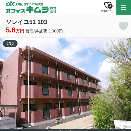
0
お気に入り
ソレイユ51 103
5.6
万円
管理/共益費 3,000円
1
/
16