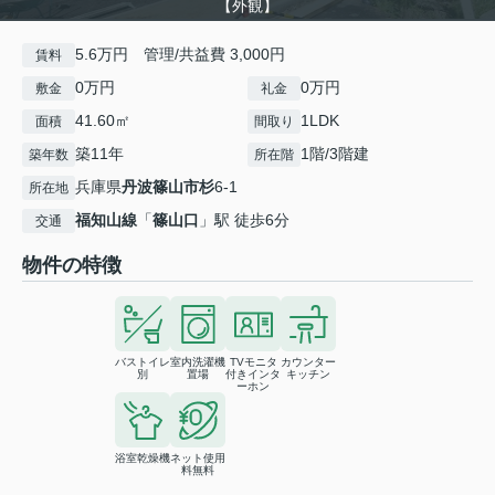
【外観】
5.6万円 管理/共益費 3,000円
賃料
0万円
0万円
敷金
礼金
41.60㎡
1LDK
面積
間取り
築11年
1階/3階建
築年数
所在階
兵庫県
丹波篠山市
杉
6-1
所在地
福知山線
「
篠山口
」駅 徒歩6分
交通
物件の特徴
バストイレ
室内洗濯機
TVモニタ
カウンター
別
置場
付きインタ
キッチン
ーホン
浴室乾燥機
ネット使用
料無料