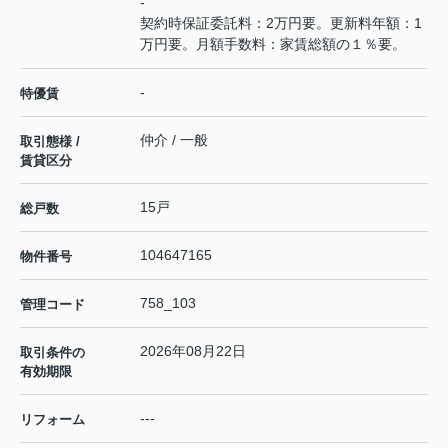
-
契約時保証委託料：2万円要。更新料年額：1
万円要。月額手数料：家賃総額の１％要。
-
特優賃
仲介 / 一般
取引態様 /
賃貸区分
15戸
総戸数
104647165
物件番号
758_103
管理コード
2026年08月22日
取引条件の
有効期限
---
リフォーム