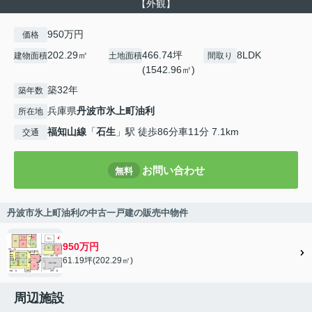
【外観】
950万円
価格
202.29㎡
466.74坪
8LDK
建物面積
土地面積
間取り
(1542.96㎡)
築32年
築年数
兵庫県
丹波市
氷上町油利
所在地
福知山線
「
石生
」駅 徒歩86分車11分 7.1km
交通
お問い合わせ
無料
丹波市氷上町油利の中古一戸建の販売中物件
950万円
61.19坪(202.29㎡)
周辺施設