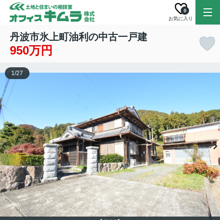
0
お気に入り
丹波市氷上町油利の中古一戸建
950万円
1
/
27