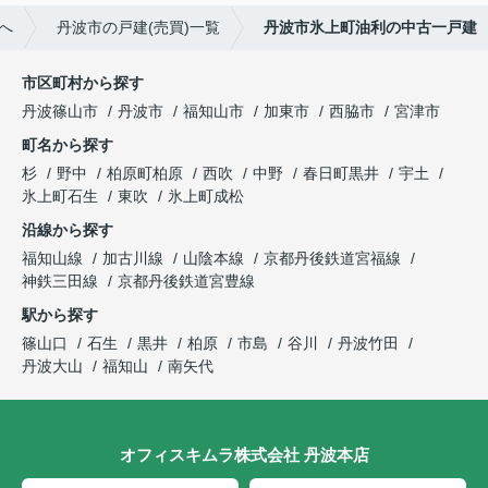
へ
丹波市の戸建(売買)一覧
丹波市氷上町油利の中古一戸建
市区町村から探す
丹波篠山市
丹波市
福知山市
加東市
西脇市
宮津市
町名から探す
杉
野中
柏原町柏原
西吹
中野
春日町黒井
宇土
氷上町石生
東吹
氷上町成松
沿線から探す
福知山線
加古川線
山陰本線
京都丹後鉄道宮福線
神鉄三田線
京都丹後鉄道宮豊線
駅から探す
篠山口
石生
黒井
柏原
市島
谷川
丹波竹田
丹波大山
福知山
南矢代
オフィスキムラ株式会社 丹波本店