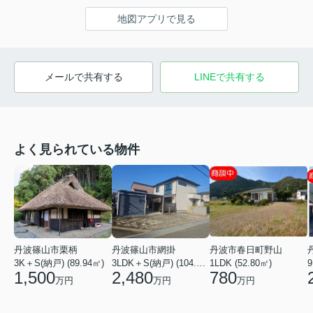
地図アプリで見る
メールで共有する
LINEで共有する
よく見られている物件
丹波篠山市栗柄
丹波篠山市網掛
丹波市春日町野山
3K＋S(納戸) (89.94㎡)
3LDK＋S(納戸) (104.34㎡)
1LDK (52.80㎡)
9
1,500
2,480
780
万円
万円
万円