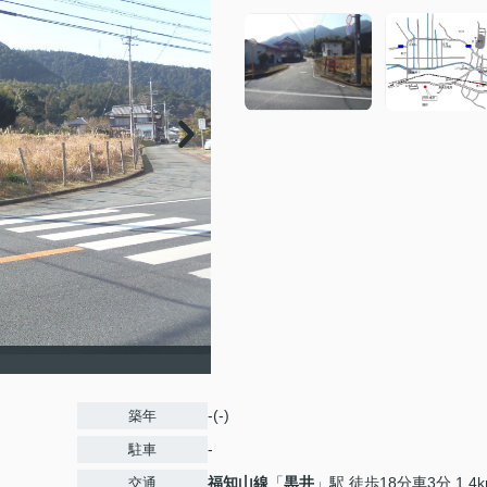
-(-)
築年
-
駐車
福知山線
「
黒井
」駅 徒歩18分車3分 1.4
交通