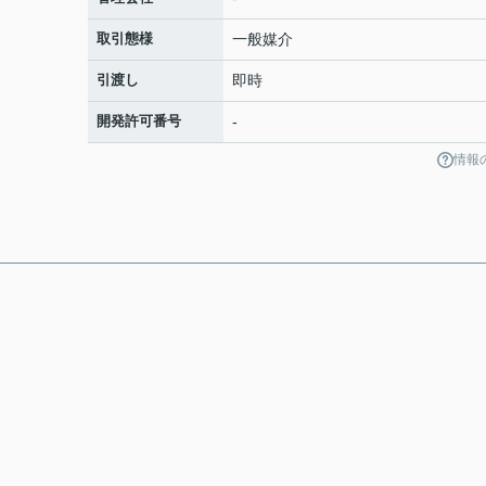
取引態様
一般媒介
引渡し
即時
開発許可番号
-
情報