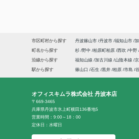
市区町村から探す
丹波篠山市
丹波市
福知山市
加
町名から探す
杉
野中
柏原町柏原
西吹
中野
沿線から探す
福知山線
加古川線
山陰本線
駅から探す
篠山口
石生
黒井
柏原
市島
オフィスキムラ株式会社 丹波本店
〒669-3465
兵庫県丹波市氷上町横田136番地5
営業時間：
9:00～18：00
定休日：
水曜日