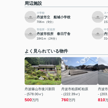
周辺施設
小学校
ス
丹波市立 船城小学校
フ
706ｍ（9分）
1
市役所・区役所
中
丹波市役所 春日庁舎
丹
1841ｍ（24分）
3
よく見られている物件
丹波篠山市後川新田
丹波市柏原町柏原
丹波市
- (578.00㎡)
- (222.39㎡)
- (203
500
760
810
万円
万円