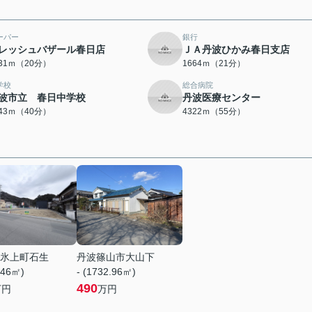
ーパー
銀行
レッシュバザール春日店
ＪＡ丹波ひかみ春日支店
531ｍ（20分）
1664ｍ（21分）
学校
総合病院
波市立 春日中学校
丹波医療センター
143ｍ（40分）
4322ｍ（55分）
氷上町石生
丹波篠山市大山下
.46㎡)
- (1732.96㎡)
490
万円
万円