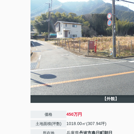
【外観】
450万円
価格
1018.00㎡(307.94坪)
土地面積(坪数)
兵庫県
丹波市
春日町朝日
所在地