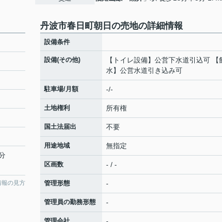
丹波市春日町朝日の売地の詳細情報
設備条件
設備(その他)
【トイレ設備】公営下水道引込可 【
水】公営水道引き込み可
駐車場/月額
-/-
土地権利
所有権
国土法届出
不要
用途地域
無指定
分
区画数
- / -
管理形態
-
情報の見方
管理員の勤務形態
-
管理会社
-