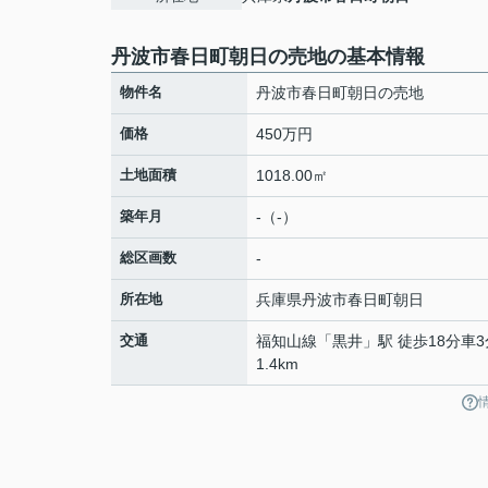
丹波市春日町朝日の売地の基本情報
物件名
丹波市春日町朝日の売地
価格
450万円
土地面積
1018.00㎡
築年月
-（-）
総区画数
-
所在地
兵庫県
丹波市
春日町朝日
交通
福知山線
「
黒井
」駅 徒歩18分車3
1.4km