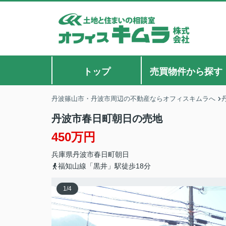
トップ
売買物件から探す
丹波篠山市・丹波市周辺の不動産ならオフィスキムラへ
丹波市春日町朝日の売地
450万円
兵庫県
丹波市
春日町朝日
福知山線「黒井」駅徒歩18分
1
/
4