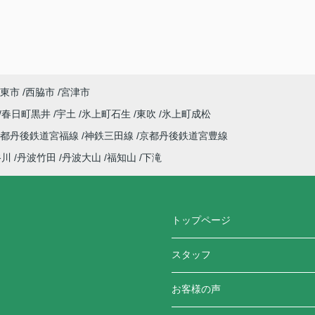
東市
西脇市
宮津市
春日町黒井
宇土
氷上町石生
東吹
氷上町成松
京都丹後鉄道宮福線
神鉄三田線
京都丹後鉄道宮豊線
谷川
丹波竹田
丹波大山
福知山
下滝
トップページ
スタッフ
お客様の声