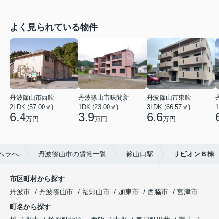
よく見られている物件
丹波篠山市西吹
丹波篠山市味間新
丹波篠山市東吹
2LDK (57.00㎡)
1DK (23.00㎡)
3LDK (66.57㎡)
1
6.4
3.9
6.6
万円
万円
万円
ムラへ
丹波篠山市の賃貸一覧
篠山口駅
リビオンＢ棟
市区町村から探す
丹波市
丹波篠山市
福知山市
加東市
西脇市
宮津市
町名から探す