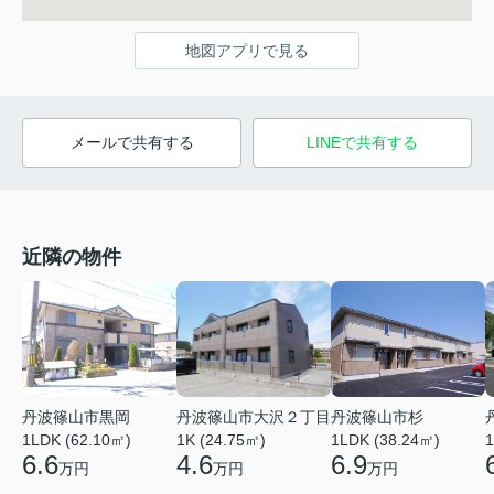
地図アプリで見る
メールで共有する
LINEで共有する
近隣の物件
丹波篠山市杉
丹波篠山市黒岡
丹波篠山市大沢２丁目
1LDK (38.24㎡)
1LDK (62.10㎡)
1K (24.75㎡)
1
6.9
6.6
4.6
万円
万円
万円