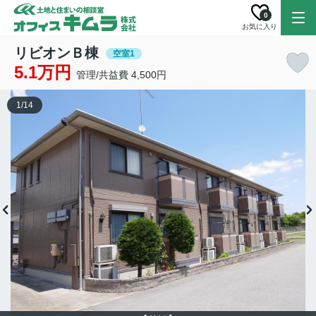
0
お気に入り
リビオンＢ棟
空室1
5.1万円
管理/共益費 4,500円
1
/
14