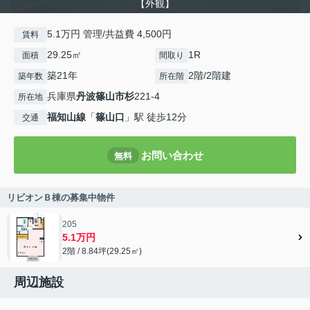
【外観】
5.1万円 管理/共益費 4,500円
賃料
29.25㎡
1R
面積
間取り
築21年
2階/2階建
築年数
所在階
兵庫県
丹波篠山市
杉
221-4
所在地
福知山線
「
篠山口
」駅 徒歩12分
交通
お問い合わせ
無料
リビオンＢ棟の募集中物件
205
5.1万円
2階 / 8.84坪(29.25㎡)
周辺施設