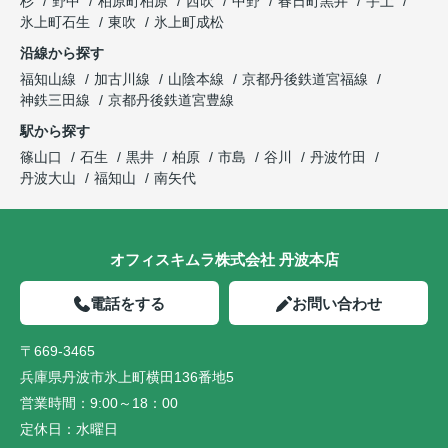
杉
野中
柏原町柏原
西吹
中野
春日町黒井
宇土
氷上町石生
東吹
氷上町成松
沿線から探す
福知山線
加古川線
山陰本線
京都丹後鉄道宮福線
神鉄三田線
京都丹後鉄道宮豊線
駅から探す
篠山口
石生
黒井
柏原
市島
谷川
丹波竹田
丹波大山
福知山
南矢代
オフィスキムラ株式会社 丹波本店
電話をする
お問い合わせ
〒669-3465
兵庫県丹波市氷上町横田136番地5
営業時間：
9:00～18：00
定休日：
水曜日