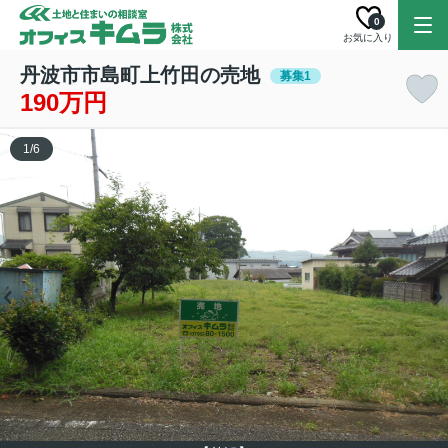
0
お気に入り
丹波市市島町上竹田の売地
募集1
190万円
1
/
6