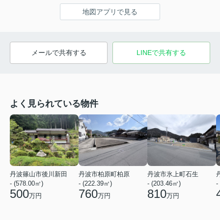
地図アプリで見る
メールで共有する
LINEで共有する
よく見られている物件
丹波篠山市後川新田
丹波市柏原町柏原
丹波市氷上町石生
- (578.00㎡)
- (222.39㎡)
- (203.46㎡)
-
500
760
810
万円
万円
万円