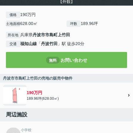
【外観】
190万円
価格
628.00㎡
189.96坪
土地面積
坪数
兵庫県
丹波市
市島町上竹田
所在地
福知山線
「
丹波竹田
」駅 徒歩20分
交通
お問い合わせ
無料
丹波市市島町上竹田の売地の販売中物件
190万円
189.96坪(628.00㎡)
周辺施設
小学校