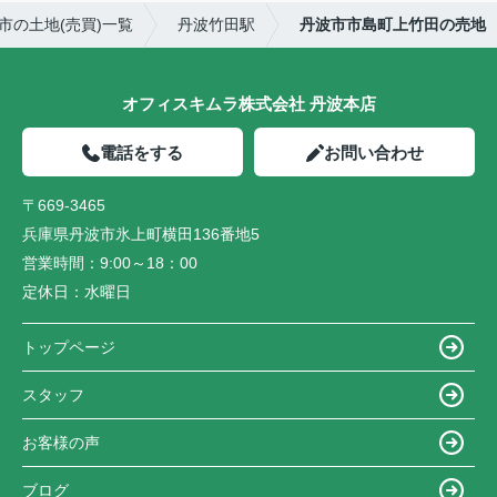
市の土地(売買)一覧
丹波竹田駅
丹波市市島町上竹田の売地
オフィスキムラ株式会社 丹波本店
電話をする
お問い合わせ
〒669-3465
兵庫県丹波市氷上町横田136番地5
営業時間：
9:00～18：00
定休日：
水曜日
トップページ
スタッフ
お客様の声
ブログ