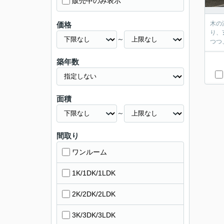
販売中のみ表示
木の
価格
り、
～
つつ
築年数
面積
～
間取り
ワンルーム
1K/1DK/1LDK
2K/2DK/2LDK
3K/3DK/3LDK