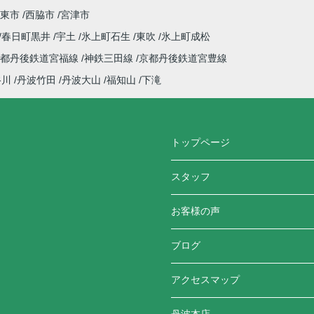
東市
西脇市
宮津市
春日町黒井
宇土
氷上町石生
東吹
氷上町成松
京都丹後鉄道宮福線
神鉄三田線
京都丹後鉄道宮豊線
谷川
丹波竹田
丹波大山
福知山
下滝
トップページ
スタッフ
お客様の声
ブログ
アクセスマップ
丹波本店