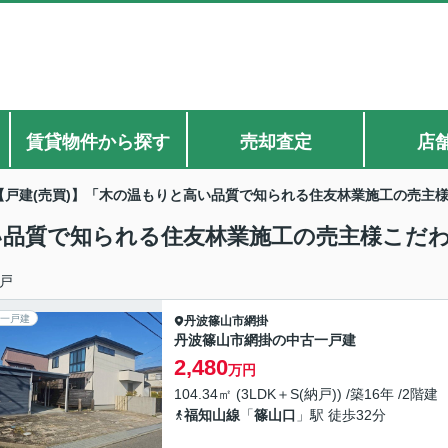
賃貸物件から探す
売却査定
店
【戸建(売買)】「木の温もりと高い品質で知られる住友林業施工の売主
高い品質で知られる住友林業施工の売主様こだ
戸
一戸建
丹波篠山市
網掛
丹波篠山市網掛の中古一戸建
2,480
万円
104.34㎡ (3LDK＋S(納戸)) /築16年 /2階建
福知山線
「
篠山口
」駅 徒歩32分