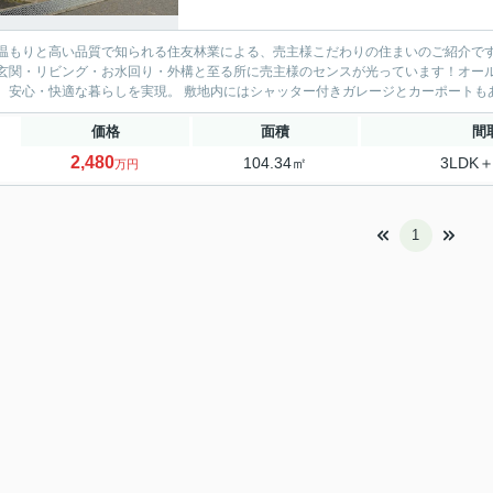
温もりと高い品質で知られる住友林業による、売主様こだわりの住まいのご紹介です
玄関・リビング・お水回り・外構と至る所に売主様のセンスが光っています！オー
、安心・快適な暮らしを実現。 敷地内にはシャッター付きガレージとカーポートもあ
価格
面積
間
2,480
104.34㎡
3LDK＋
万円
1