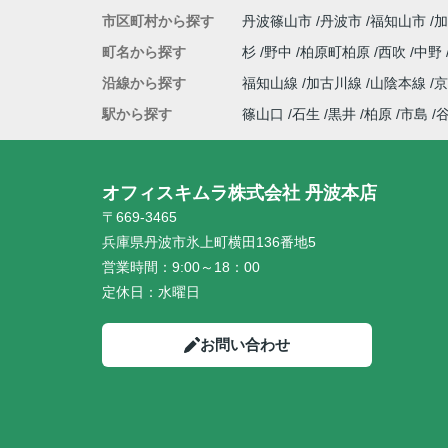
市区町村から探す
丹波篠山市
丹波市
福知山市
加
町名から探す
杉
野中
柏原町柏原
西吹
中野
沿線から探す
福知山線
加古川線
山陰本線
駅から探す
篠山口
石生
黒井
柏原
市島
オフィスキムラ株式会社 丹波本店
〒669-3465
兵庫県丹波市氷上町横田136番地5
営業時間：
9:00～18：00
定休日：
水曜日
お問い合わせ