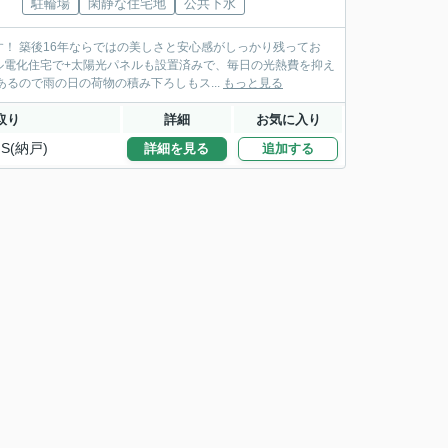
駐輪場
閑静な住宅地
公共下水
！ 築後16年ならではの美しさと安心感がしっかり残ってお
ル電化住宅で+太陽光パネルも設置済みで、毎日の光熱費を抑え
るので雨の日の荷物の積み下ろしもス...
もっと見る
取り
詳細
お気に入り
S(納戸)
詳細を見る
追加する