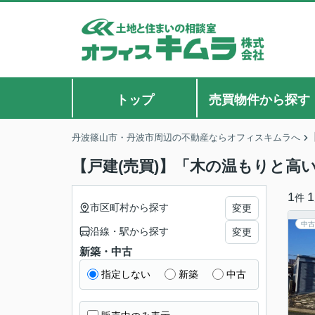
トップ
売買物件から探す
丹波篠山市・丹波市周辺の不動産ならオフィスキムラへ
【戸建(売買)】「木の温もりと
1
1
件
市区町村から探す
変更
中古
沿線・駅から探す
変更
新築・中古
指定しない
新築
中古