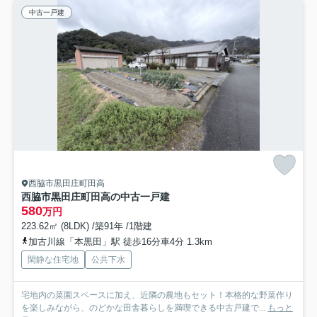
中古一戸建
西脇市黒田庄町田高
西脇市黒田庄町田高の中古一戸建
580
万円
223.62㎡ (8LDK) /築91年 /1階建
加古川線「本黒田」駅 徒歩16分車4分 1.3km
閑静な住宅地
公共下水
宅地内の菜園スペースに加え、近隣の農地もセット！本格的な野菜作り
を楽しみながら、のどかな田舎暮らしを満喫できる中古戸建で...
もっと