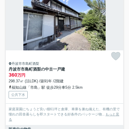
丹波市市島町酒梨
丹波市市島町酒梨の中古一戸建
360
万円
298.37㎡ (11LDK) /築91年 /2階建
福知山線「市島」駅 徒歩29分車5分 2.5km
公共下水
家庭菜園にちょうど良い畑61坪と倉庫、車庫を兼ね備えた、有機の里で
憧れの田舎暮らしを即スタートできる好条件のパッケージ物...
もっと見
る