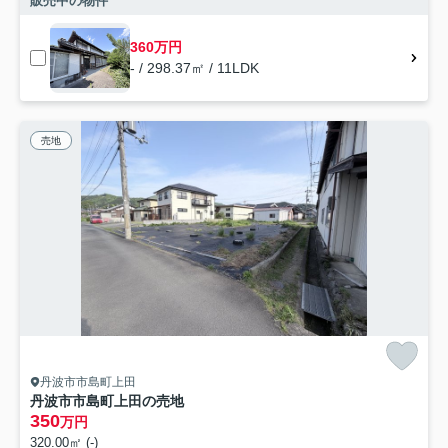
販売中の物件
360万円
- / 298.37㎡ / 11LDK
売地
丹波市市島町上田
丹波市市島町上田の売地
350
万円
320.00㎡ (-)