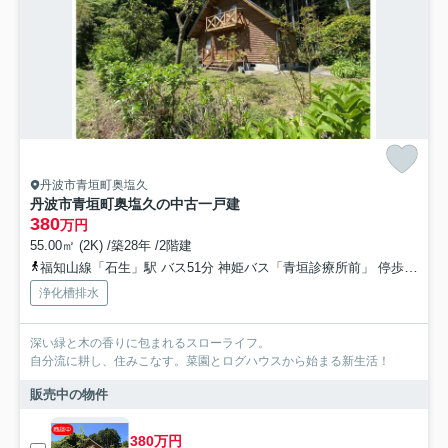
丹波市青垣町奥塩久
丹波市青垣町奥塩久の中古一戸建
380
万円
55.00㎡ (2K) /築28年 /2階建
福知山線「石生」駅 バス51分 神姫バス「青垣診療所前」 停歩31分車22分 17.2km
浄化槽排水
深い緑と木の香りに包まれるスローライフ。
自分流に耕し、住みこなす。菜園とログハウスから始まる新生活！
販売中の物件
380万円