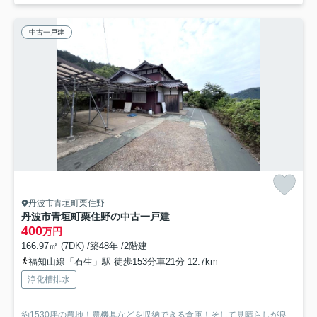
中古一戸建
丹波市青垣町栗住野
丹波市青垣町栗住野の中古一戸建
400
万円
166.97㎡ (7DK) /築48年 /2階建
福知山線「石生」駅 徒歩153分車21分 12.7km
浄化槽排水
約1530坪の農地！農機具などを収納できる倉庫！そして見晴らしが良