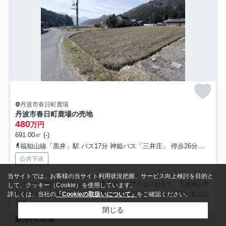
丹波市春日町鹿場
丹波市春日町鹿場の売地
480
万円
691.00㎡ (-)
福知山線「黒井」駅 バス17分 神姫バス「三井庄」 停歩26分車12分 8.5km
公共下水
当サイトでは、お客様の当サイト利用状況把握、サービス向上検討を目的と
のどかな田園風景が広がり、主要道路へのアクセスが良く、丹波篠山市
して、クッキー（Cookie）を使用しています。
や春日インターにも近い為、車移動を前提とした生活には便利...
もっと
詳しくは、当社の
「Cookieの取扱いについて」
をご確認ください。
見る
閉じる
販売中の区画