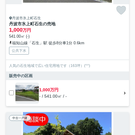
丹波市氷上町石生
丹波市氷上町石生の売地
1,000
万円
541.00㎡ (-)
福知山線「石生」駅 徒歩8分車1分 0.6km
公共下水
人気の石生地域で広い住宅用地です（163坪）(^^)
販売中の区画
1,000万円
- / 541.00㎡ / -
中古一戸建