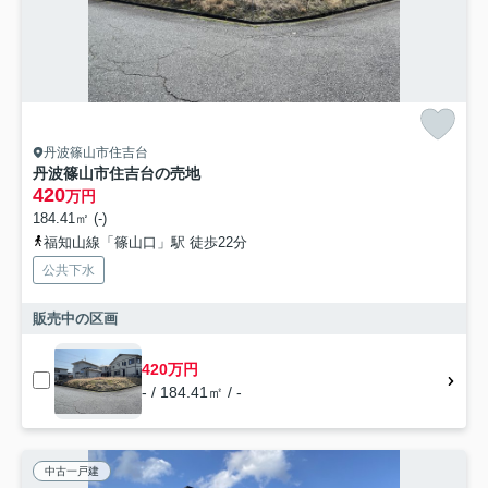
丹波篠山市住吉台
丹波篠山市住吉台の売地
420
万円
184.41㎡ (-)
福知山線「篠山口」駅 徒歩22分
公共下水
販売中の区画
420万円
- / 184.41㎡ / -
中古一戸建