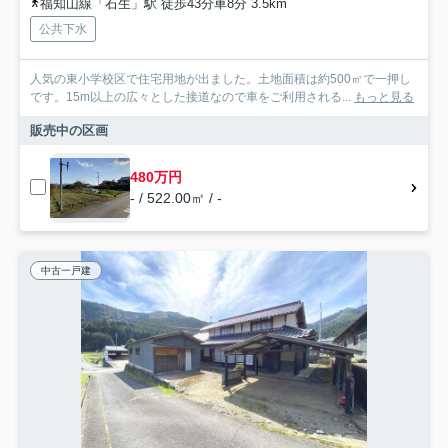
福知山線「石生」駅 徒歩43分車8分 3.5km
公共下水
人気の東小学校区で住宅用地が出ました。土地面積は約500㎡で一押し
です。15m以上の広々とした接道なので車をご利用される...
もっと見る
販売中の区画
480万円
- / 522.00㎡ / -
中古一戸建