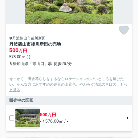
丹波篠山市後川新田
丹波篠山市後川新田の売地
500
万円
578.00㎡ (-)
福知山線「篠山口」駅 徒歩267分
せっかく、田舎暮らしをするならロケーションのいいところを選びた
い。そんな方におすすめの絶景の山景色、やわらぐ清流のそばの...
もっ
と見る
販売中の区画
500万円
- / 578.00㎡ / -