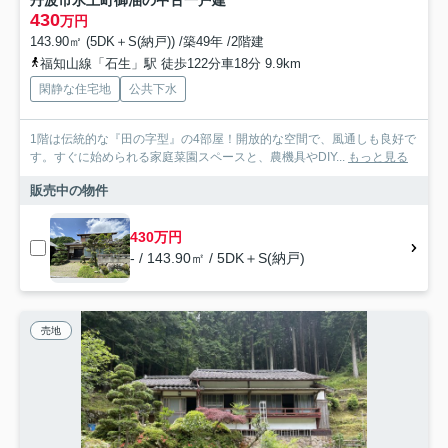
丹波市氷上町御油の中古一戸建
430
万円
143.90㎡ (5DK＋S(納戸)) /築49年 /2階建
福知山線「石生」駅 徒歩122分車18分 9.9km
閑静な住宅地
公共下水
1階は伝統的な『田の字型』の4部屋！開放的な空間で、風通しも良好で
す。すぐに始められる家庭菜園スペースと、農機具やDIY...
もっと見る
販売中の物件
430万円
- / 143.90㎡ / 5DK＋S(納戸)
売地