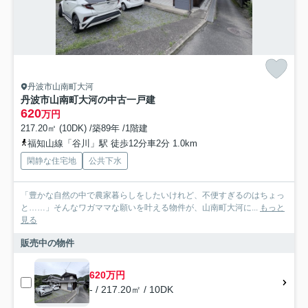
丹波市山南町大河
丹波市山南町大河の中古一戸建
620
万円
217.20㎡ (10DK) /築89年 /1階建
福知山線「谷川」駅 徒歩12分車2分 1.0km
閑静な住宅地
公共下水
「豊かな自然の中で農家暮らしをしたいけれど、不便すぎるのはちょっ
と……」そんなワガママな願いを叶える物件が、山南町大河に...
もっと
見る
販売中の物件
620万円
- / 217.20㎡ / 10DK