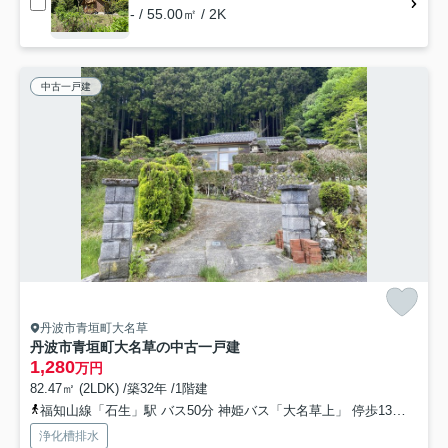
- / 55.00㎡ / 2K
中古一戸建
丹波市青垣町大名草
丹波市青垣町大名草の中古一戸建
1,280
万円
82.47㎡ (2LDK) /築32年 /1階建
福知山線「石生」駅 バス50分 神姫バス「大名草上」 停歩13分車34分 24.9km
浄化槽排水