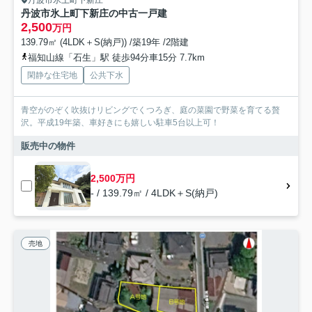
丹波市氷上町下新庄
丹波市氷上町下新庄の中古一戸建
2,500
万円
139.79㎡ (4LDK＋S(納戸)) /築19年 /2階建
福知山線「石生」駅 徒歩94分車15分 7.7km
閑静な住宅地
公共下水
青空がのぞく吹抜けリビングでくつろぎ、庭の菜園で野菜を育てる贅
沢。平成19年築、車好きにも嬉しい駐車5台以上可！
販売中の物件
2,500万円
- / 139.79㎡ / 4LDK＋S(納戸)
売地