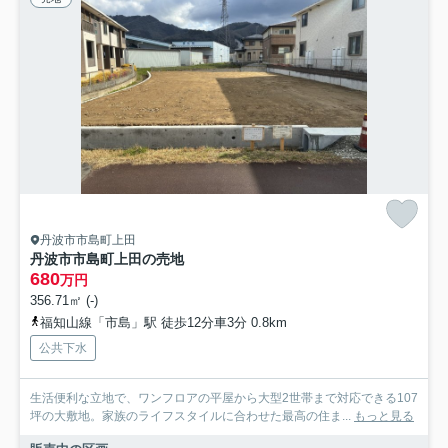
丹波市市島町上田
丹波市市島町上田の売地
680
万円
356.71㎡ (-)
福知山線「市島」駅 徒歩12分車3分 0.8km
公共下水
生活便利な立地で、ワンフロアの平屋から大型2世帯まで対応できる107
坪の大敷地。家族のライフスタイルに合わせた最高の住ま...
もっと見る