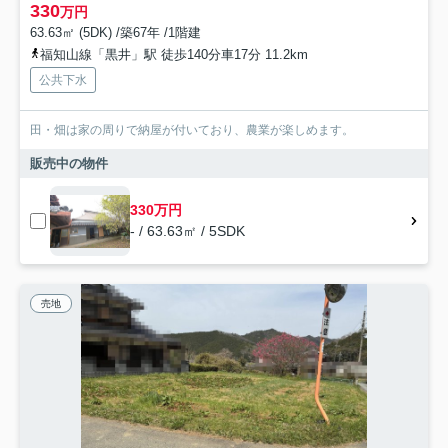
330
万円
63.63㎡ (5DK) /築67年 /1階建
福知山線「黒井」駅 徒歩140分車17分 11.2km
公共下水
田・畑は家の周りで納屋が付いており、農業が楽しめます。
販売中の物件
330万円
- / 63.63㎡ / 5SDK
売地