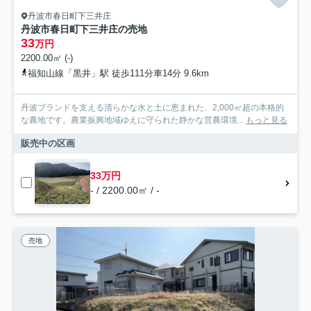
丹波市春日町下三井庄
丹波市春日町下三井庄の売地
33
万円
2200.00㎡ (-)
福知山線「黒井」駅 徒歩111分車14分 9.6km
丹波ブランドを支える清らかな水と土に恵まれた、2,000㎡超の本格的
な農地です。農業振興地域ゆえに守られた静かな営農環境...
もっと見る
販売中の区画
33万円
- / 2200.00㎡ / -
売地