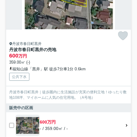
丹波市春日町黒井
丹波市春日町黒井の売地
600
万円
359.00㎡ (-)
福知山線「黒井」駅 徒歩7分車1分 0.6km
公共下水
丹波市春日町黒井｜徒歩圏内に生活施設が充実の便利立地！ゆったり敷
地108坪、マイホームに人気の住宅用地。（A号地）
販売中の区画
600万円
- / 359.00㎡ / -