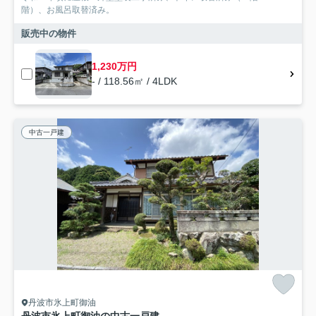
階）、お風呂取替済み。
販売中の物件
1,230万円
- / 118.56㎡ / 4LDK
中古一戸建
丹波市氷上町御油