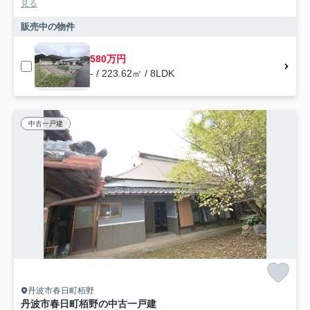
見る
販売中の物件
580万円
- / 223.62㎡ / 8LDK
中古一戸建
丹波市春日町栢野
丹波市春日町栢野の中古一戸建