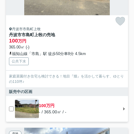
丹波市市島町上牧
丹波市市島町上牧の売地
100
万円
365.00㎡ (-)
福知山線「市島」駅 徒歩50分車8分 4.5km
公共下水
家庭菜園付き住宅も検討できる！地目『畑』を活かして暮らす、ゆとり
の110坪♪
販売中の区画
100万円
- / 365.00㎡ / -
売地