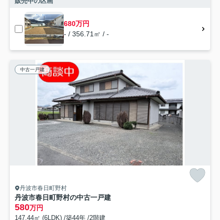
販売中の区画
680万円
- / 356.71㎡ / -
中古一戸建
丹波市春日町野村
丹波市春日町野村の中古一戸建
580
万円
147.44㎡ (6LDK) /築44年 /2階建