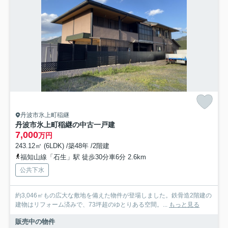
丹波市氷上町稲継
丹波市氷上町稲継の中古一戸建
7,000
万円
243.12㎡ (6LDK) /築48年 /2階建
福知山線「石生」駅 徒歩30分車6分 2.6km
公共下水
約3,046㎡もの広大な敷地を備えた物件が登場しました。鉄骨造2階建の
建物はリフォーム済みで、73坪超のゆとりある空間。...
もっと見る
販売中の物件