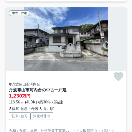
中古一戸建
丹波篠山市河内台
丹波篠山市河内台の中古一戸建
1,230
万円
118.56㎡ (4LDK) /築30年 /2階建
福知山線「丹波大山」駅
駐車2台可
浄化槽排水
令和１年頃に屋根・外壁塗装工事済み、トイレ取替済み（１階・２