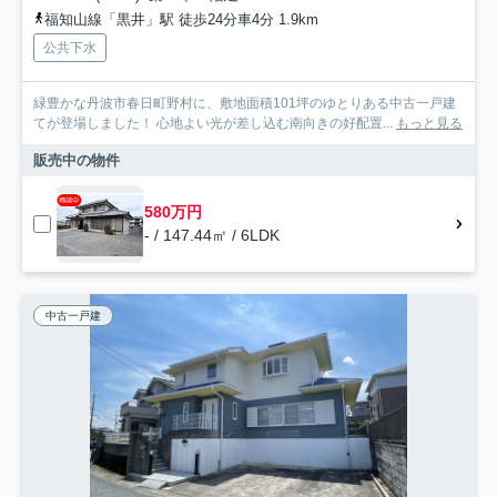
福知山線「黒井」駅 徒歩24分車4分 1.9km
公共下水
緑豊かな丹波市春日町野村に、敷地面積101坪のゆとりある中古一戸建
てが登場しました！ 心地よい光が差し込む南向きの好配置...
もっと見る
販売中の物件
580万円
- / 147.44㎡ / 6LDK
中古一戸建