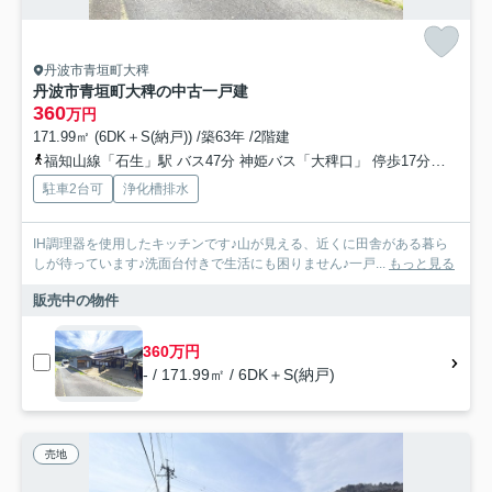
丹波市青垣町大稗
丹波市青垣町大稗の中古一戸建
360
万円
171.99㎡ (6DK＋S(納戸)) /築63年 /2階建
福知山線「石生」駅 バス47分 神姫バス「大稗口」 停歩17分車30分 23.0km
駐車2台可
浄化槽排水
IH調理器を使用したキッチンです♪山が見える、近くに田舎がある暮ら
しが待っています♪洗面台付きで生活にも困りません♪一戸...
もっと見る
販売中の物件
360万円
- / 171.99㎡ / 6DK＋S(納戸)
売地