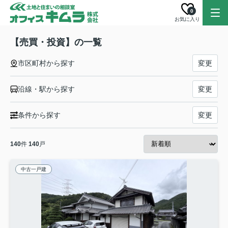
0
お気に入り
【売買・投資】の一覧
市区町村から探す
変更
沿線・駅から探す
変更
条件から探す
変更
140
件
140
戸
中古一戸建