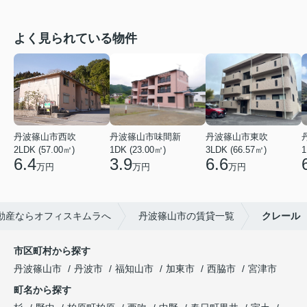
よく見られている物件
丹波篠山市西吹
丹波篠山市味間新
丹波篠山市東吹
2LDK (57.00㎡)
1DK (23.00㎡)
3LDK (66.57㎡)
1
6.4
3.9
6.6
万円
万円
万円
動産ならオフィスキムラへ
丹波篠山市の賃貸一覧
クレール
市区町村から探す
丹波篠山市
丹波市
福知山市
加東市
西脇市
宮津市
町名から探す