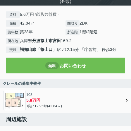
【外観】
5.6万円 管理/共益費 -
賃料
42.84㎡
2DK
面積
間取り
築28年
1階/2階建
築年数
所在階
兵庫県
丹波篠山市
宮田
169-2
所在地
福知山線
「
篠山口
」駅 バス15分 「庁舎前」 停歩3分
交通
お問い合わせ
無料
クレールの募集中物件
103
5.6万円
1階 / 12.95坪(42.84㎡)
周辺施設