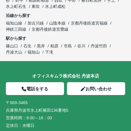
杉
野中
柏原町柏原
西吹
中野
春日町黒井
宇土
氷上町石生
東吹
氷上町成松
沿線から探す
福知山線
加古川線
山陰本線
京都丹後鉄道宮福線
神鉄三田線
京都丹後鉄道宮豊線
駅から探す
篠山口
石生
黒井
柏原
市島
谷川
丹波竹田
丹波大山
福知山
下滝
オフィスキムラ株式会社 丹波本店
電話をする
お問い合わせ
〒669-3465
兵庫県丹波市氷上町横田136番地5
営業時間：
9:00～18：00
定休日：
水曜日