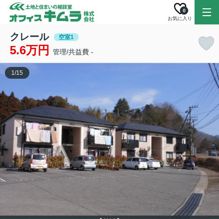
0
お気に入り
クレール
空室1
5.6万円
管理/共益費 -
1
/
15