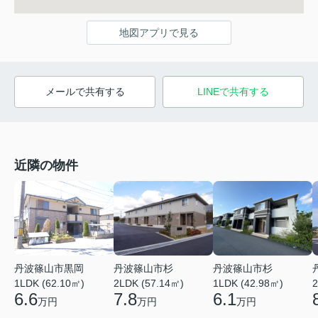
地図アプリで見る
メールで共有する
LINEで共有する
近隣の物件
丹波篠山市黒岡
丹波篠山市杉
丹波篠山市杉
1LDK (62.10㎡)
1LDK (42.98㎡)
2
2LDK (57.14㎡)
6.6
6.1
7.8
万円
万円
万円