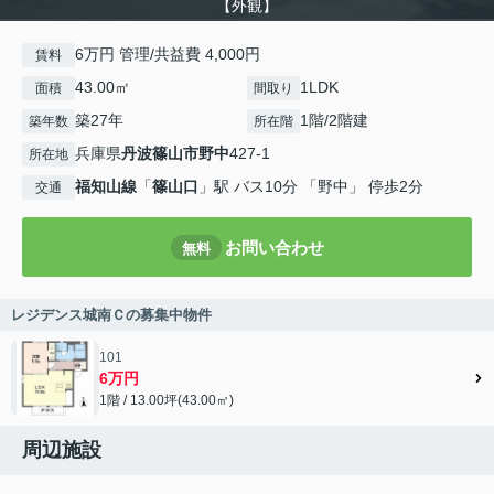
【外観】
6万円 管理/共益費 4,000円
賃料
43.00㎡
1LDK
面積
間取り
築27年
1階/2階建
築年数
所在階
兵庫県
丹波篠山市
野中
427-1
所在地
福知山線
「
篠山口
」駅 バス10分 「野中」 停歩2分
交通
お問い合わせ
無料
レジデンス城南Ｃの募集中物件
101
6万円
1階 / 13.00坪(43.00㎡)
周辺施設