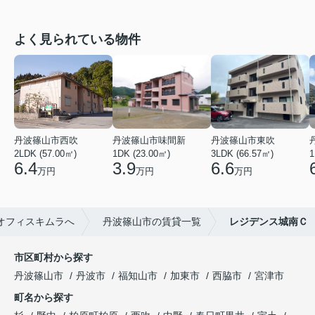
よく見られている物件
丹波篠山市西吹
丹波篠山市味間新
丹波篠山市東吹
2LDK (57.00㎡)
1DK (23.00㎡)
3LDK (66.57㎡)
1
6.4
3.9
6.6
万円
万円
万円
オフィスキムラへ
丹波篠山市の賃貸一覧
レジデンス城南Ｃ
市区町村から探す
丹波篠山市
丹波市
福知山市
加東市
西脇市
宮津市
町名から探す