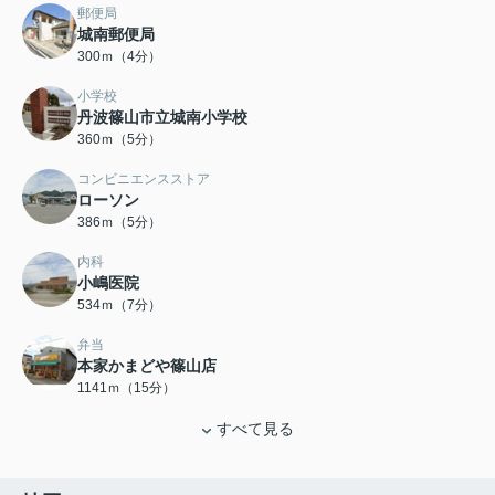
郵便局
城南郵便局
300ｍ（4分）
小学校
丹波篠山市立城南小学校
360ｍ（5分）
コンビニエンスストア
ローソン
386ｍ（5分）
内科
小嶋医院
534ｍ（7分）
弁当
本家かまどや篠山店
1141ｍ（15分）
すべて見る