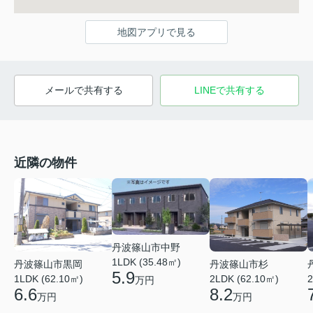
地図アプリで見る
メールで共有する
LINEで共有する
近隣の物件
丹波篠山市中野
1LDK (35.48㎡)
丹波篠山市黒岡
丹波篠山市杉
5.9
1LDK (62.10㎡)
2LDK (62.10㎡)
2
万円
6.6
8.2
万円
万円