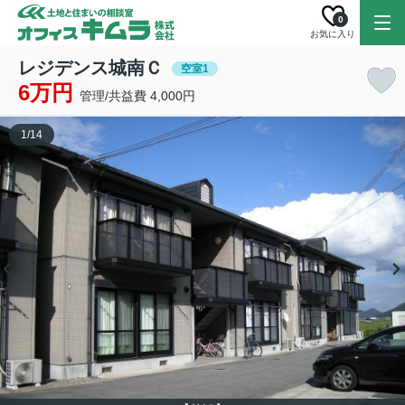
0
お気に入り
レジデンス城南Ｃ
空室1
6万円
管理/共益費 4,000円
1
/
14