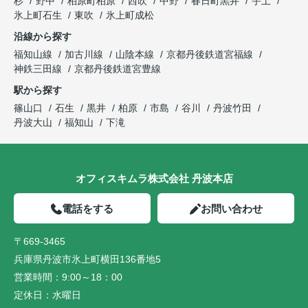
杉
野中
柏原町柏原
西吹
中野
春日町黒井
宇土
氷上町石生
東吹
氷上町成松
沿線から探す
福知山線
加古川線
山陰本線
京都丹後鉄道宮福線
神鉄三田線
京都丹後鉄道宮豊線
駅から探す
篠山口
石生
黒井
柏原
市島
谷川
丹波竹田
丹波大山
福知山
下滝
オフィスキムラ株式会社 丹波本店
電話をする
お問い合わせ
〒669-3465
兵庫県丹波市氷上町横田136番地5
営業時間：
9:00～18：00
定休日：
水曜日